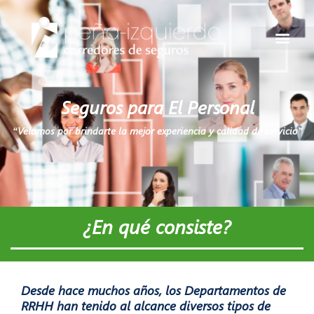
Ir
al
contenido
Seguros para El Personal
“Velamos por brindarte la mejor experiencia y calidad de servicio”
¿En qué consiste?
Desde hace muchos años, los Departamentos de
RRHH han tenido al alcance diversos tipos de