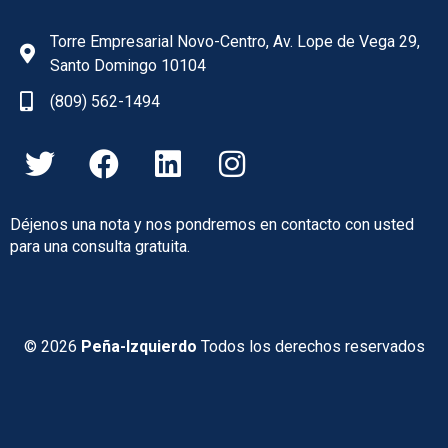
Torre Empresarial Novo-Centro, Av. Lope de Vega 29,
Santo Domingo 10104
(809) 562-1494
T
F
L
I
w
a
i
n
i
c
n
s
Déjenos una nota y nos pondremos en contacto con usted
t
e
k
t
para una consulta gratuita.
t
b
e
a
e
o
d
g
r
o
i
r
©
2026
Peña-Izquierdo
Todos los derechos reservados
k
n
a
m