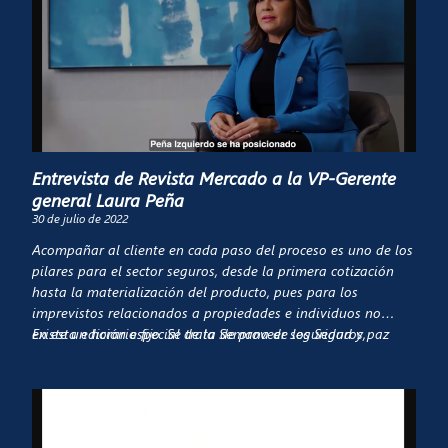
Entrevista de Revista Mercado a la VP-Gerente
general Laura Peña
30 de julio de 2022
Acompañar al cliente en cada paso del proceso es uno de los
pilares para el sector seguros, desde la primera cotización
hasta la materialización del producto, pues para los
imprevistos relacionados a propiedades e individuos no
existe un horario fijo. Se trata de proveer seguridad y paz
En esta edición especial de la Semana de los Seguros,
para la necesidad única de cada persona, siempre.